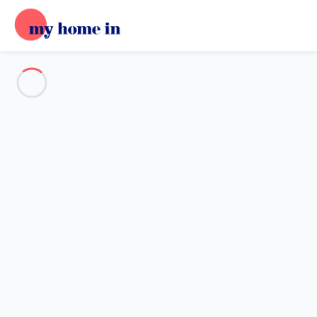
Destination
Destination
Aucune destination ne correspond à votre recherche.
Destinations populaires
Nos destinations
Retour
Chargement…
Aucune destination disponible à ce niveau.
Voir sur la carte