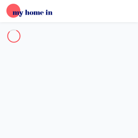
Destination
Destination
Aucune destination ne correspond à votre recherche.
Destinations populaires
Nos destinations
Retour
Chargement…
Aucune destination disponible à ce niveau.
Voir sur la carte