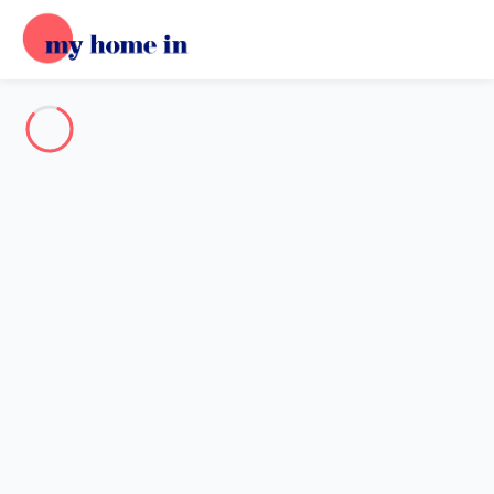
Destination
Destination
Aucune destination ne correspond à votre recherche.
Destinations populaires
Nos destinations
Retour
Chargement…
Aucune destination disponible à ce niveau.
Voir sur la carte