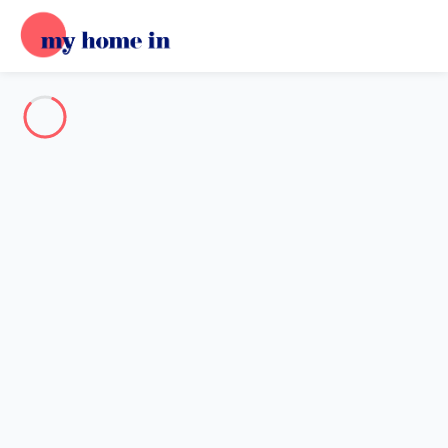
Destination
Destination
Aucune destination ne correspond à votre recherche.
Destinations populaires
Nos destinations
Retour
Chargement…
Aucune destination disponible à ce niveau.
Voir sur la carte