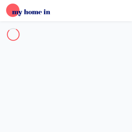
Destination
Destination
Aucune destination ne correspond à votre recherche.
Destinations populaires
Nos destinations
Retour
Chargement…
Aucune destination disponible à ce niveau.
Voir sur la carte