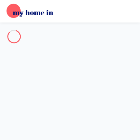
Destination
Destination
Aucune destination ne correspond à votre recherche.
Destinations populaires
Nos destinations
Retour
Chargement…
Aucune destination disponible à ce niveau.
Voir sur la carte