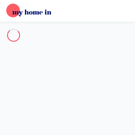
Destination
Destination
Aucune destination ne correspond à votre recherche.
Destinations populaires
Nos destinations
Retour
Chargement…
Aucune destination disponible à ce niveau.
Voir sur la carte