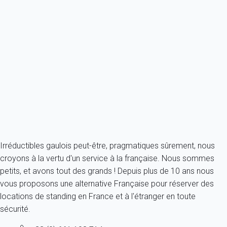
Appartement 2 chambres Valloire
France - Alpes - Savoie - Valloire
8 personnes - 2 chambres - 1 salle de bain
À partir de
66€
/nuit
Ref : 81621
Fermer
Irréductibles gaulois peut-être, pragmatiques sûrement, nous
croyons à la vertu d'un service à la française. Nous sommes
petits, et avons tout des grands ! Depuis plus de 10 ans nous
vous proposons une alternative Française pour réserver des
locations de standing en France et à l'étranger en toute
sécurité.