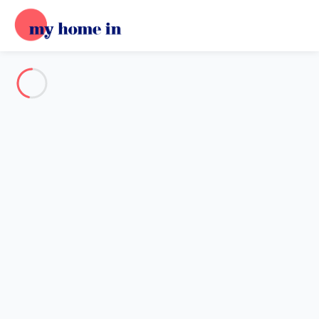
Voir toutes les photos
Aperçu
Description
Carte
Tarifs et disponibilités
Avis (3)
Accueil
Chalet 2 chambres Brides-les-bains
Chalet 2 chambres Brides-les-
bains