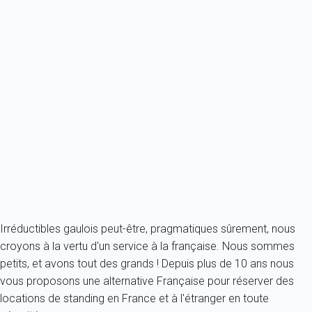
Classique
Appartement 1 chambre Madrid
Espagne - Madrid
4 personnes - 1 chambre - 1 salle de bain
À partir de
86€
/nuit
Ref : 26457
Fermer
Irréductibles gaulois peut-être, pragmatiques sûrement, nous
croyons à la vertu d'un service à la française. Nous sommes
petits, et avons tout des grands ! Depuis plus de 10 ans nous
vous proposons une alternative Française pour réserver des
locations de standing en France et à l'étranger en toute