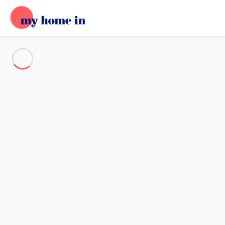
Voir toutes les photos
Aperçu
Description
Carte
Tarifs et disponibilités
Accueil
Appartement 2 chambres Madrid
Appartement 2 chambres
Madrid
Hébergement proposé par
Alberto
- Membre du réseau de