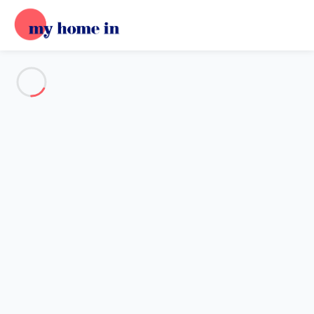
Voir toutes les photos
Aperçu
Description
Carte
Tarifs et disponibilités
Avis (4)
Accueil
Cannes
Appartement 2 chambres Cannes
Appartement 2 chambres
Cannes