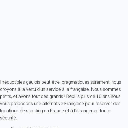
Appartement 1 chambre Cannes
France - Côte d'Azur - Cannes
2 personnes - 1 chambre - 1 salle de bain
À partir de
108€
/nuit
Ref : 88995
Fermer
Irréductibles gaulois peut-être, pragmatiques sûrement, nous
croyons à la vertu d'un service à la française. Nous sommes
petits, et avons tout des grands ! Depuis plus de 10 ans nous
vous proposons une alternative Française pour réserver des
locations de standing en France et à l'étranger en toute
sécurité.