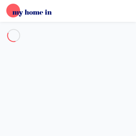
Voir toutes les photos
Aperçu
Description
Carte
Tarifs et disponibilités
Avis (4)
Accueil
Maison 4 chambres Saint-françois
Maison 4 chambres Saint-
françois