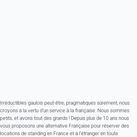
Previous
Next
Premium
Maison 1 chambre Saint-françois
France - Caraibes - Guadeloupe - Saint-François
2 personnes - 1 chambre - 1 salle de bain
À partir de
141€
/nuit
Ref : 50752
Fermer
Irréductibles gaulois peut-être, pragmatiques sûrement, nous
croyons à la vertu d'un service à la française. Nous sommes
petits, et avons tout des grands ! Depuis plus de 10 ans nous
vous proposons une alternative Française pour réserver des
locations de standing en France et à l'étranger en toute