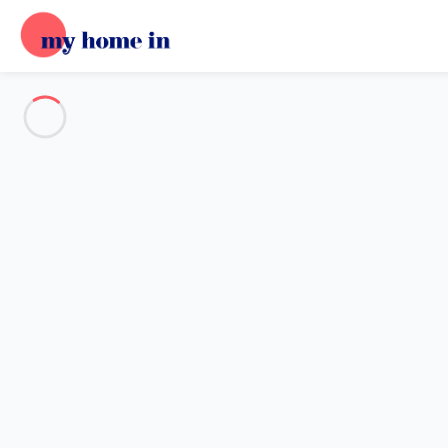
Voir toutes les photos
Aperçu
Description
Carte
Tarifs et disponibilités
Avis (5)
Accueil
Maison 3 chambres La Couarde-sur-mer
Maison 3 chambres La Couard
Jolie villa de plain-pied avec jardin et pa