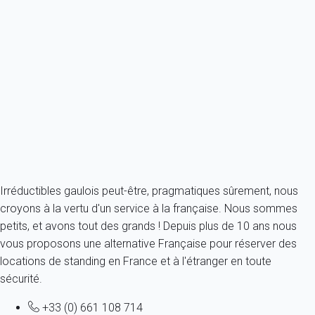
Maison 2 chambres Port-la-nouvelle
France - Aude - Port-la-Nouvelle
4 personnes - 2 chambres - 1 salle de bain
À partir de
85€
/nuit
Ref : 61281
Fermer
Irréductibles gaulois peut-être, pragmatiques sûrement, nous
croyons à la vertu d'un service à la française. Nous sommes
petits, et avons tout des grands ! Depuis plus de 10 ans nous
vous proposons une alternative Française pour réserver des
locations de standing en France et à l'étranger en toute
sécurité.
+33 (0) 661 108 714