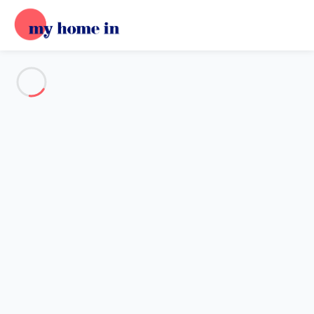
Voir toutes les photos
Aperçu
Description
Carte
Tarifs et disponibilités
Accueil
Maison 2 chambres
Maison 2 chambres
Hébergement proposé par
Sarah
- Membre du réseau de
confiance My Home In depuis 20 mai 2020
Référence : 79421