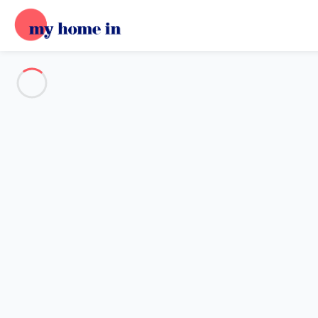
Voir toutes les photos
Aperçu
Description
Carte
Tarifs et disponibilités
Accueil
Appartement Soulac-sur-mer
Appartement Soulac-sur-mer
Cacheux - 5105