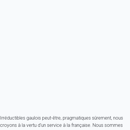
À partir de
78€
/nuit
Ref : 96081
Previous
Next
Classique
Appartement 1 chambre Nice
France - Côte d'Azur - Nice
4 personnes - 1 chambre - 1 salle de bain
À partir de
98€
/nuit
Ref : 83883
Fermer
Irréductibles gaulois peut-être, pragmatiques sûrement, nous
croyons à la vertu d'un service à la française. Nous sommes