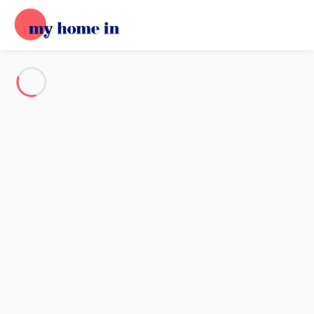
Voir toutes les photos
Aperçu
Description
Carte
Tarifs et disponibilités
Avis (9)
Accueil
Nice
Appartement 4 chambres Nice
Appartement 4 chambres Nice