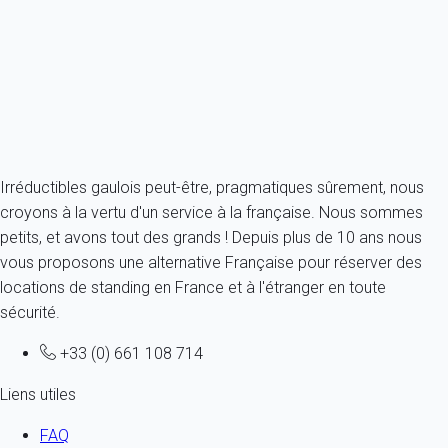
France - Corse du sud - Villanova
4 personnes - 1 chambre
À partir de
112€
/nuit
Ref : 65547
Fermer
Irréductibles gaulois peut-être, pragmatiques sûrement, nous
croyons à la vertu d'un service à la française. Nous sommes
petits, et avons tout des grands ! Depuis plus de 10 ans nous
vous proposons une alternative Française pour réserver des
locations de standing en France et à l'étranger en toute
sécurité.
+33 (0) 661 108 714
Liens utiles
FAQ