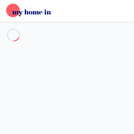
Voir toutes les photos
Aperçu
Description
Carte
Tarifs et disponibilités
Avis (5)
Accueil
Maison 4 chambres Schruns
Maison 4 chambres Schruns
Ferienhaus Victoria